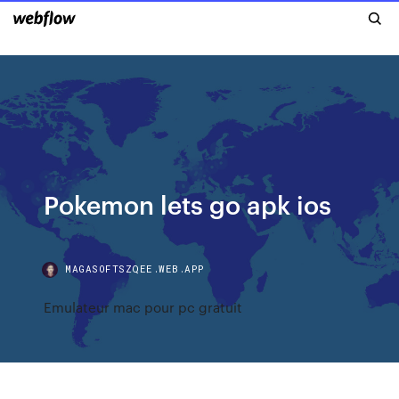
Pokemon lets go apk ios
MAGASOFTSZQEE.WEB.APP
Emulateur mac pour pc gratuit