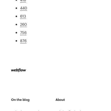
440
613
260
756
876
On the blog
About