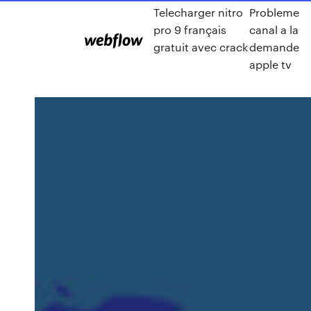
Telecharger nitro
Probleme
pro 9 français
canal a la
gratuit avec crack
demande
apple tv