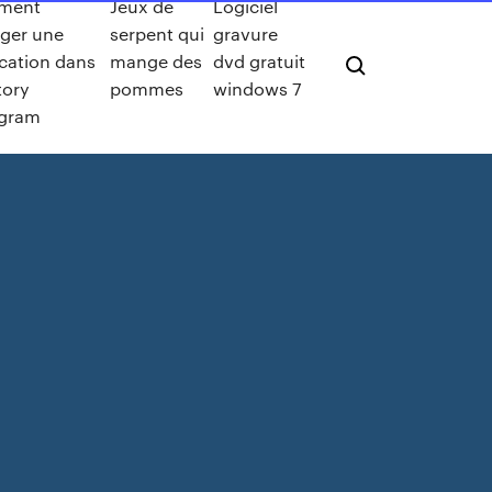
ment
Jeux de
Logiciel
ager une
serpent qui
gravure
ication dans
mange des
dvd gratuit
tory
pommes
windows 7
agram