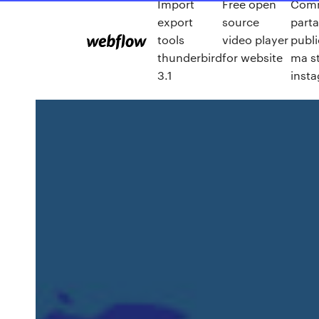
Import
Free open
Com
export
source
part
tools
video player
publ
thunderbird
for website
ma s
3.1
inst