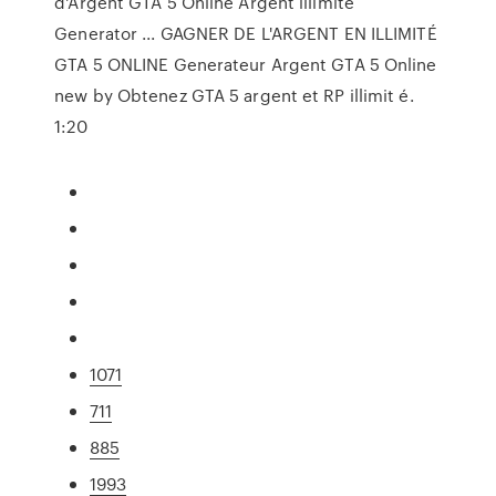
d'Argent GTA 5 Online Argent illimité
Generator ... GAGNER DE L'ARGENT EN ILLIMITÉ
GTA 5 ONLINE Generateur Argent GTA 5 Online
new by Obtenez GTA 5 argent et RP illimit é.
1:20
1071
711
885
1993